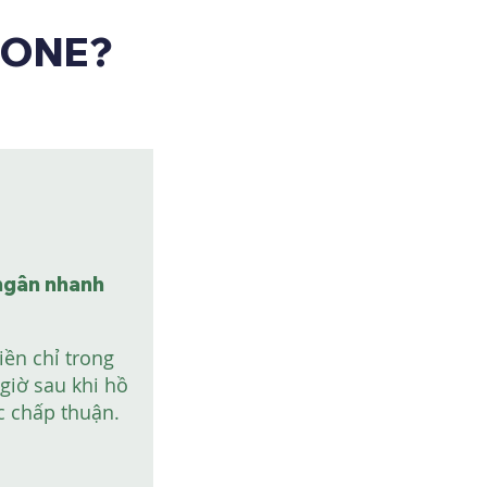
TONE?
ngân nhanh
iền chỉ trong
giờ sau khi hồ
c chấp thuận.