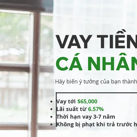
VAY TIỀ
CÁ NHÂ
Hãy biến ý tưởng của bạn thành
Vay tới
$65,000
Lãi suất từ
6.57%
Thời hạn vay 3-7 năm
Không bị phạt khi trả trước 