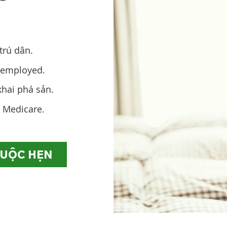
trú dân.
f-employed.
hai phá sản.
à Medicare.
CUỘC HẸN