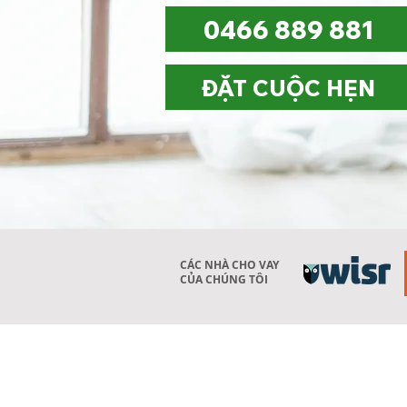
0466 889 881
ĐẶT CUỘC HẸN
CÁC NHÀ CHO VAY
CỦA CHÚNG TÔI