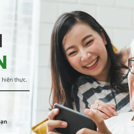
N
N
 hiện thực.
hạn