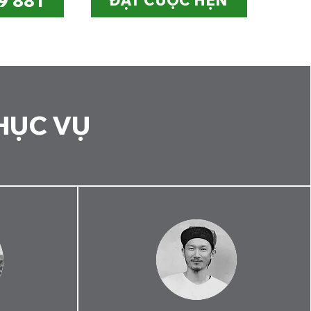
9 881
ĐẶT CUỘC HẸN
HỤC VỤ