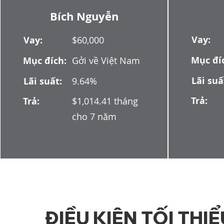
Bích Nguyễn
Vay:
Vay:
$60,000
Mục đí
Mục đích:
Gởi về Việt Nam
Lãi suấ
Lãi suất:
9.64%
Trả:
Trả:
$1,014.41 tháng
cho 7 năm
ĐIỀU KIỆN TỐI THIỂ