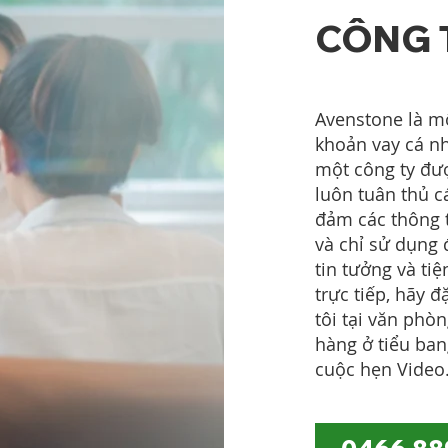
CÔNG 
Avenstone là mộ
khoản vay cá n
một công ty đư
luôn tuân thủ c
đảm các thông t
và chỉ sử dụng 
tin tưởng và t
trực tiếp, hãy 
tôi tại văn phò
hàng ở tiểu ban
cuộc hẹn Video