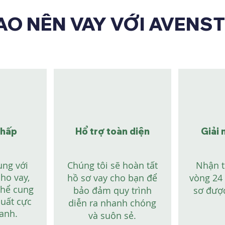
SAO NÊN VAY VỚI AVENS
thấp
Hổ trợ toàn diện
Giải 
ung với
Chúng tôi sẽ hoàn tất
Nhận t
ho vay,
hồ sơ vay cho bạn để
vòng 24 
thể cung
bảo đảm quy trình
sơ đượ
suất cực
diễn ra nhanh chóng
ranh.
và suôn sẻ.