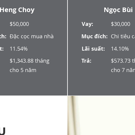
Heng Choy
Ngọc Bùi
$50,000
Vay:
$30,000
ch:
Đặc cọc mua nhà
Mục đích:
Chi tiêu 
t:
11.54%
Lãi suất:
14.10%
$1,343.88 tháng
Trả:
$573.73 
cho 5 năm
cho 7 nă
U