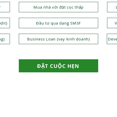
r
Mua nhà với đặt cọc thấp
dit)
Đầu tư qua dạng SMSF
V
ng)
Business Loan (vay kinh doanh)
Deve
ĐẶT CUỘC HẸN