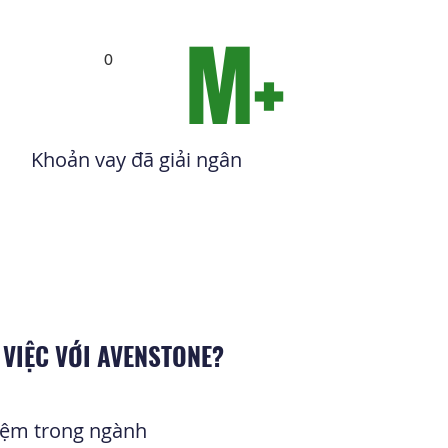
M+
0
Khoản vay đã giải ngân
 VIỆC VỚI AVENSTONE?
iệm trong ngành