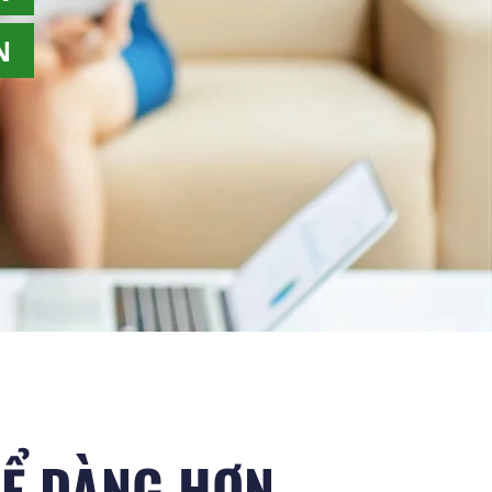
N
DỂ DÀNG HƠN