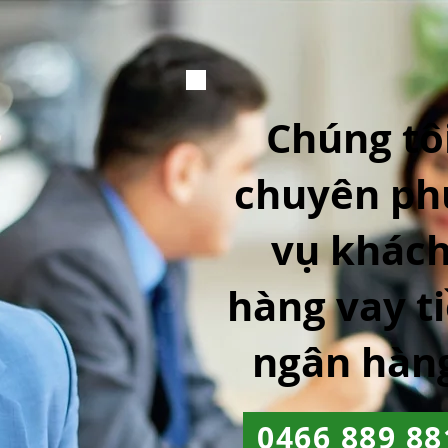
Chúng tô
chuyên ph
vụ khác
hàng vay t
ngân hàn
0466 889 88